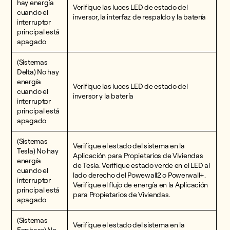
hay energía
Verifique las luces LED de estado del
cuando el
inversor, la interfaz de respaldo y la batería
interruptor
principal está
apagado
(Sistemas
Delta) No hay
energía
Verifique las luces LED de estado del
cuando el
inversor y la batería
interruptor
principal está
apagado
(Sistemas
Verifique el estado del sistema en la
Tesla) No hay
Aplicación para Propietarios de Viviendas
energía
de Tesla. Verifique estado verde en el LED al
cuando el
lado derecho del Powewall2 o Powerwall+.
interruptor
Verifique el flujo de energía en la Aplicación
principal está
para Propietarios de Viviendas.
apagado
(Sistemas
Verifique el estado del sistema en la