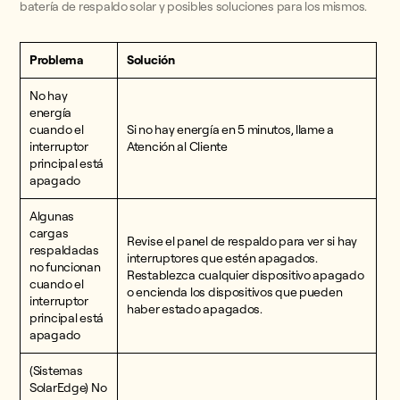
batería de respaldo solar y posibles soluciones para los mismos.
Problema
Solución
No hay
energía
cuando el
Si no hay energía en 5 minutos, llame a
interruptor
Atención al Cliente
principal está
apagado
Algunas
cargas
Revise el panel de respaldo para ver si hay
respaldadas
interruptores que estén apagados.
no funcionan
Restablezca cualquier dispositivo apagado
cuando el
o encienda los dispositivos que pueden
interruptor
haber estado apagados.
principal está
apagado
(Sistemas
SolarEdge) No