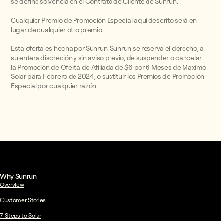
se define solvencia en el Contrato de Cliente de Sunrun.
Cualquier Premio de Promoción Especial aquí descrito será en
lugar de cualquier otro premio.
Esta oferta es hecha por Sunrun. Sunrun se reserva el derecho, a
su entera discreción y sin aviso previo, de suspender o cancelar
la Promoción de Oferta de Afiliada de $6 por 6 Meses de Maximo
Solar para Febrero de 2024, o sustituir los Premios de Promoción
Especial por cualquier razón.
Why Sunrun
Overview
Customer Stories
7-Steps to Solar