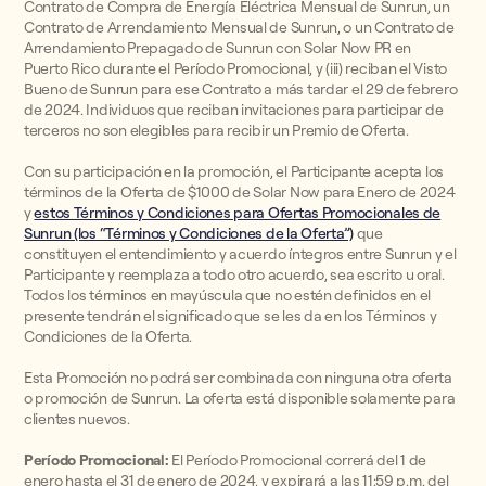
Contrato de Compra de Energía Eléctrica Mensual de Sunrun, un
Contrato de Arrendamiento Mensual de Sunrun, o un Contrato de
Arrendamiento Prepagado de Sunrun con Solar Now PR en
Puerto Rico durante el Período Promocional, y (iii) reciban el Visto
Bueno de Sunrun para ese Contrato a más tardar el 29 de febrero
de 2024. Individuos que reciban invitaciones para participar de
terceros no son elegibles para recibir un Premio de Oferta.
Con su participación en la promoción, el Participante acepta los
términos de la Oferta de $1000 de Solar Now para Enero de 2024
y
estos Términos y Condiciones para Ofertas Promocionales de
Sunrun (los “Términos y Condiciones de la Oferta”)
que
constituyen el entendimiento y acuerdo íntegros entre Sunrun y el
Participante y reemplaza a todo otro acuerdo, sea escrito u oral.
Todos los términos en mayúscula que no estén definidos en el
presente tendrán el significado que se les da en los Términos y
Condiciones de la Oferta.
Esta Promoción no podrá ser combinada con ninguna otra oferta
o promoción de Sunrun. La oferta está disponible solamente para
clientes nuevos.
Período Promocional:
El Período Promocional correrá del 1 de
enero hasta el 31 de enero de 2024, y expirará a las 11:59 p.m. del