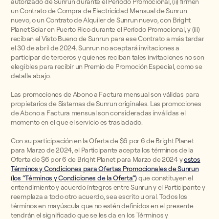
autorizado de Sunrun durante el Período Promocional, (ii) firmen
un Contrato de Compra de Electricidad Mensual de Sunrun
nuevo, o un Contrato de Alquiler de Sunrun nuevo, con Bright
Planet Solar en Puerto Rico durante el Período Promocional, y (iii)
reciban el Visto Bueno de Sunrun para ese Contrato a más tardar
el 30 de abril de 2024. Sunrun no aceptará invitaciones a
participar de terceros y quienes reciban tales invitaciones no son
elegibles para recibir un Premio de Promoción Especial, como se
detalla abajo.
Las promociones de Abono a Factura mensual son válidas para
propietarios de Sistemas de Sunrun originales. Las promociones
de Abono a Factura mensual son consideradas inválidas el
momento en el que el servicio es trasladado.
Con su participación en la Oferta de $6 por 6 de Bright Planet
para Marzo de 2024, el Participante acepta los términos de la
Oferta de $6 por 6 de Bright Planet para Marzo de 2024 y
estos
Términos y Condiciones para Ofertas Promocionales de Sunrun
(los “Términos y Condiciones de la Oferta”)
que constituyen el
entendimiento y acuerdo íntegros entre Sunrun y el Participante y
reemplaza a todo otro acuerdo, sea escrito u oral. Todos los
términos en mayúscula que no estén definidos en el presente
tendrán el significado que se les da en los Términos y