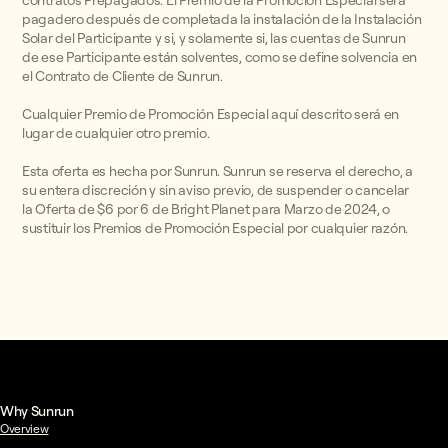
contratos Prepagados. El Premio de la Promoción Especial será
pagadero después de completada la instalación de la Instalación
Solar del Participante y si, y solamente si, las cuentas de Sunrun
de ese Participante están solventes, como se define solvencia en
el Contrato de Cliente de Sunrun.
Cualquier Premio de Promoción Especial aquí descrito será en
lugar de cualquier otro premio.
Esta oferta es hecha por Sunrun. Sunrun se reserva el derecho, a
su entera discreción y sin aviso previo, de suspender o cancelar
la Oferta de $6 por 6 de Bright Planet para Marzo de 2024, o
sustituir los Premios de Promoción Especial por cualquier razón.
Why Sunrun
Overview