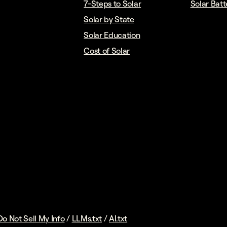
7-Steps to Solar
Solar Batt
Solar by State
Solar Education
Cost of Solar
Do Not Sell My Info
/
LLMs.txt
/
AI.txt