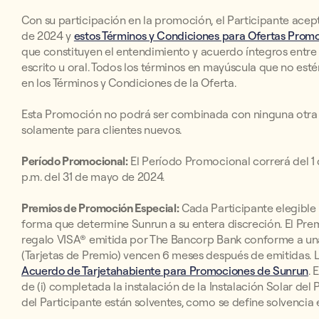
Con su participación en la promoción, el Participante acep
de 2024 y
estos Términos y Condiciones para Ofertas Promoc
que constituyen el entendimiento y acuerdo íntegros entre 
escrito u oral. Todos los términos en mayúscula que no esté
en los Términos y Condiciones de la Oferta.
Esta Promoción no podrá ser combinada con ninguna otra o
solamente para clientes nuevos.
Período Promocional:
El Período Promocional correrá del 1 d
p.m. del 31 de mayo de 2024.
Premios de Promoción Especial:
Cada Participante elegible r
forma que determine Sunrun a su entera discreción. El Prem
regalo VISA® emitida por The Bancorp Bank conforme a una 
(Tarjetas de Premio) vencen 6 meses después de emitidas. 
Acuerdo de Tarjetahabiente para Promociones de Sunrun
. 
de (i) completada la instalación de la Instalación Solar del
del Participante están solventes, como se define solvencia 