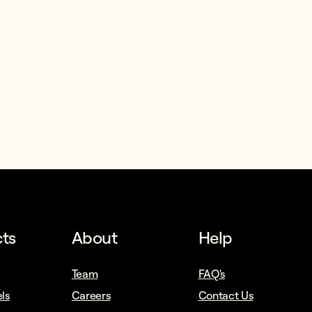
ts
About
Help
Team
FAQ's
ls
Careers
Contact Us