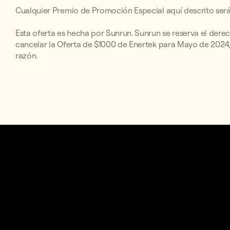
Cualquier Premio de Promoción Especial aquí descrito será
Esta oferta es hecha por Sunrun. Sunrun se reserva el derech
cancelar la Oferta de $1000 de Enertek para Mayo de 2024, 
razón.