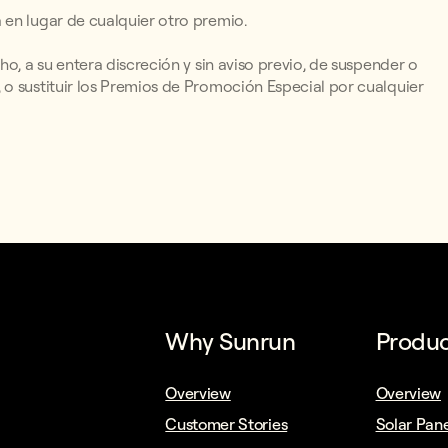
 en lugar de cualquier otro premio.
o, a su entera discreción y sin aviso previo, de suspender o
o sustituir los Premios de Promoción Especial por cualquier
Why Sunrun
Produc
Overview
Overview
Customer Stories
Solar Pane