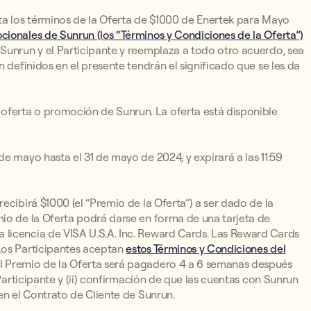
ta los términos de la Oferta de $1000 de Enertek para Mayo
ionales de Sunrun (los “Términos y Condiciones de la Oferta”)
Sunrun y el Participante y reemplaza a todo otro acuerdo, sea
n definidos en el presente tendrán el significado que se les da
ferta o promoción de Sunrun. La oferta está disponible
e mayo hasta el 31 de mayo de 2024, y expirará a las 11:59
ecibirá $1000 (el “Premio de la Oferta”) a ser dado de la
io de la Oferta podrá darse en forma de una tarjeta de
licencia de VISA U.S.A. Inc. Reward Cards. Las Reward Cards
Los Participantes aceptan
estos Términos y Condiciones del
El Premio de la Oferta será pagadero 4 a 6 semanas después
 Participante y (ii) confirmación de que las cuentas con Sunrun
en el Contrato de Cliente de Sunrun.