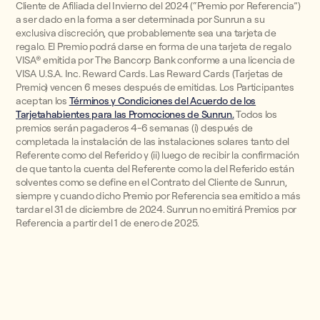
Cliente de Afiliada del Invierno del 2024 (“Premio por Referencia”)
a ser dado en la forma a ser determinada por Sunrun a su
exclusiva discreción, que probablemente sea una tarjeta de
regalo. El Premio podrá darse en forma de una tarjeta de regalo
VISA® emitida por The Bancorp Bank conforme a una licencia de
VISA U.S.A. Inc. Reward Cards. Las Reward Cards (Tarjetas de
Premio) vencen 6 meses después de emitidas. Los Participantes
aceptan los
Términos y Condiciones del Acuerdo de los
Tarjetahabientes para las Promociones de Sunrun.
Todos los
premios serán pagaderos 4-6 semanas (i) después de
completada la instalación de las instalaciones solares tanto del
Referente como del Referido y (ii) luego de recibir la confirmación
de que tanto la cuenta del Referente como la del Referido están
solventes como se define en el Contrato del Cliente de Sunrun,
siempre y cuando dicho Premio por Referencia sea emitido a más
tardar el 31 de diciembre de 2024. Sunrun no emitirá Premios por
Referencia a partir del 1 de enero de 2025.