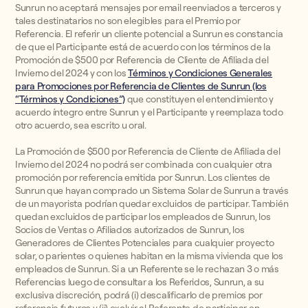
Sunrun no aceptará mensajes por email reenviados a terceros y
tales destinatarios no son elegibles para el Premio por
Referencia. El referir un cliente potencial a Sunrun es constancia
de que el Participante está de acuerdo con los términos de la
Promoción de $500 por Referencia de Cliente de Afiliada del
Invierno del 2024 y con los
Términos y Condiciones Generales
para Promociones por Referencia de Clientes de Sunrun (los
“Términos y Condiciones”)
que constituyen el entendimiento y
acuerdo íntegro entre Sunrun y el Participante y reemplaza todo
otro acuerdo, sea escrito u oral.
La Promoción de $500 por Referencia de Cliente de Afiliada del
Invierno del 2024 no podrá ser combinada con cualquier otra
promoción por referencia emitida por Sunrun. Los clientes de
Sunrun que hayan comprado un Sistema Solar de Sunrun a través
de un mayorista podrían quedar excluidos de participar. También
quedan excluidos de participar los empleados de Sunrun, los
Socios de Ventas o Afiliados autorizados de Sunrun, los
Generadores de Clientes Potenciales para cualquier proyecto
solar, o parientes o quienes habitan en la misma vivienda que los
empleados de Sunrun. Si a un Referente se le rechazan 3 o más
Referencias luego de consultar a los Referidos, Sunrun, a su
exclusiva discreción, podrá (i) descalificarlo de premios por