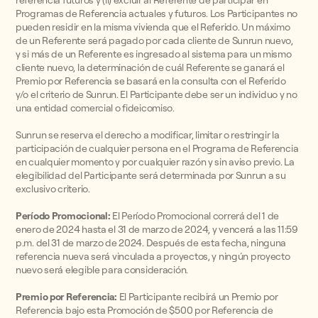
referencia futuros y (ii) excluir al Referente de participar en
Programas de Referencia actuales y futuros. Los Participantes no
pueden residir en la misma vivienda que el Referido. Un máximo
de un Referente será pagado por cada cliente de Sunrun nuevo,
y si más de un Referente es ingresado al sistema para un mismo
cliente nuevo, la determinación de cuál Referente se ganará el
Premio por Referencia se basará en la consulta con el Referido
y/o el criterio de Sunrun. El Participante debe ser un individuo y no
una entidad comercial o fideicomiso.
Sunrun se reserva el derecho a modificar, limitar o restringir la
participación de cualquier persona en el Programa de Referencia
en cualquier momento y por cualquier razón y sin aviso previo. La
elegibilidad del Participante será determinada por Sunrun a su
exclusivo criterio.
Período Promocional:
El Período Promocional correrá del 1 de
enero de 2024 hasta el 31 de marzo de 2024, y vencerá a las 11:59
p.m. del 31 de marzo de 2024. Después de esta fecha, ninguna
referencia nueva será vinculada a proyectos, y ningún proyecto
nuevo será elegible para consideración.
Premio por Referencia:
El Participante recibirá un Premio por
Referencia bajo esta Promoción de $500 por Referencia de