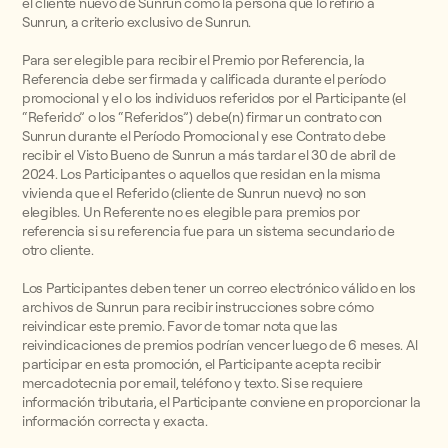
el cliente nuevo de Sunrun como la persona que lo refirió a
Sunrun, a criterio exclusivo de Sunrun.
Para ser elegible para recibir el Premio por Referencia, la
Referencia debe ser firmada y calificada durante el período
promocional y el o los individuos referidos por el Participante (el
“Referido” o los “Referidos”) debe(n) firmar un contrato con
Sunrun durante el Período Promocional y ese Contrato debe
recibir el Visto Bueno de Sunrun a más tardar el 30 de abril de
2024. Los Participantes o aquellos que residan en la misma
vivienda que el Referido (cliente de Sunrun nuevo) no son
elegibles. Un Referente no es elegible para premios por
referencia si su referencia fue para un sistema secundario de
otro cliente.
Los Participantes deben tener un correo electrónico válido en los
archivos de Sunrun para recibir instrucciones sobre cómo
reivindicar este premio. Favor de tomar nota que las
reivindicaciones de premios podrían vencer luego de 6 meses. Al
participar en esta promoción, el Participante acepta recibir
mercadotecnia por email, teléfono y texto. Si se requiere
información tributaria, el Participante conviene en proporcionar la
información correcta y exacta.