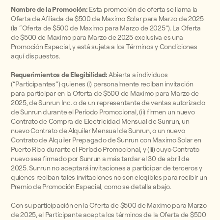
Nombre de la Promoción:
Esta promoción de oferta se llama la
Oferta de Afiliada de $500 de Maximo Solar para Marzo de 2025
(la “Oferta de $500 de Maximo para Marzo de 2025”). La Oferta
de $500 de Maximo para Marzo de 2025 exclusiva es una
Promoción Especial, y está sujeta a los Términos y Condiciones
aquí dispuestos.
Requerimientos de Elegibilidad:
Abierta a individuos
(“Participantes”) quienes (i) personalmente reciban invitación
para participar en la Oferta de $500 de Maximo para Marzo de
2025, de Sunrun Inc. o de un representante de ventas autorizado
de Sunrun durante el Período Promocional, (ii) firmen un nuevo
Contrato de Compra de Electricidad Mensual de Sunrun, un
nuevo Contrato de Alquiler Mensual de Sunrun, o un nuevo
Contrato de Alquiler Prepagado de Sunrun con Maximo Solar en
Puerto Rico durante el Período Promocional, y (iii) cuyo Contrato
nuevo sea firmado por Sunrun a más tardar el 30 de abril de
2025. Sunrun no aceptará invitaciones a participar de terceros y
quienes reciban tales invitaciones no son elegibles para recibir un
Premio de Promoción Especial, como se detalla abajo.
Con su participación en la Oferta de $500 de Maximo para Marzo
de 2025, el Participante acepta los términos de la Oferta de $500