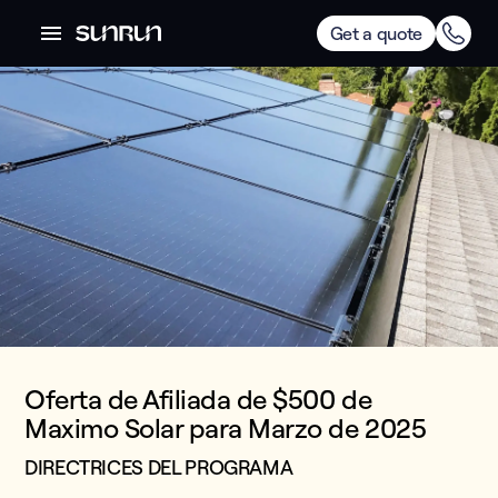
Get a quote
Oferta de Afiliada de $500 de
Maximo Solar para Marzo de 2025
DIRECTRICES DEL PROGRAMA