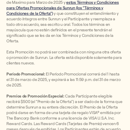
de Maximo para Marzo de 2025 y
estos Términos y Condiciones
para Ofertas Promocionales de Sunrun (los “Términos y
Condiciones de la Oferta”)
y que constituyen el entendimiento y
acuerdo íntegros entre Sunrun y el Participante y reemplaza a
todo otro acuerdo, sea escrito u oral. Todos los términos en
mayúscula que no estén definidos en el presente tendrán el
significado que se les da en los Términos y Condiciones de la
Oferta.
Esta Promoción no podrá ser combinada con ninguna otra oferta
o promoción de Sunrun. La oferta está disponible solamente para
clientes nuevos.
Período Promocional:
El Período Promocional correrá del 1 hasta
el 31 de marzo de 2025, y expirará a las 11:59 p.m. del 31 de marzo
de 2025.
Premios de Promoción Especial:
Cada Participante elegible
recibirá $500 (el “Premio de la Oferta”) a ser dado de la forma que
determine Sunrun a su entera discreción. El Premio de la Oferta
podrá darse en forma de una tarjeta de regalo VISA® emitida por
The Bancorp Bank conforme a una licencia de VISA U.S.A. Inc.
Reward Cards. Las Reward Cards (Tarjetas de Premio) vencen 6
meses después de emitidas. Los Participantes están de acuerdo